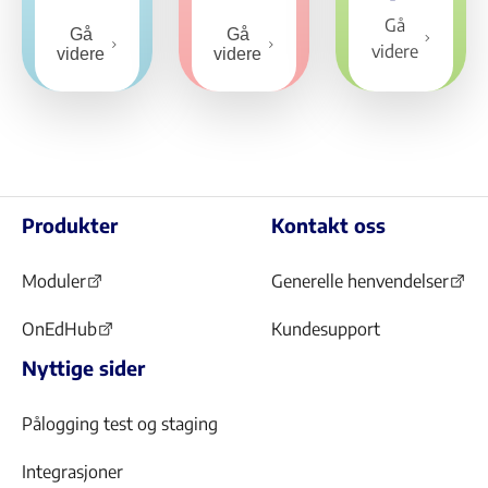
Gå
Gå
Gå
videre
videre
videre
Produkter
Kontakt oss
Moduler
Generelle henvendelser
(Åpnes
(Åpnes
i
i
OnEdHub
Kundesupport
(Åpnes
ny
ny
Nyttige sider
i
fane)
fane)
ny
fane)
Pålogging test og staging
Integrasjoner