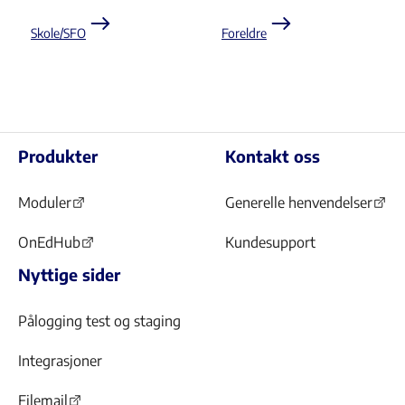
Skole/SFO
Foreldre
Produkter
Kontakt oss
Moduler
Generelle henvendelser
(Åpnes
(Åpnes
i
i
OnEdHub
Kundesupport
(Åpnes
ny
ny
Nyttige sider
i
fane)
fane)
ny
fane)
Pålogging test og staging
Integrasjoner
Filemail