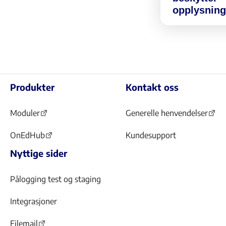
lese
Åpne
opplysnin
mer.
for
å
Innholdet
lese
fortsetter.
mer.
Åpne
for
Produkter
Kontakt oss
å
lese
mer.
Moduler
Generelle henvendelser
(Åpnes
(Åpnes
i
i
OnEdHub
Kundesupport
(Åpnes
ny
ny
Nyttige sider
i
fane)
fane)
ny
fane)
Pålogging test og staging
Integrasjoner
Filemail