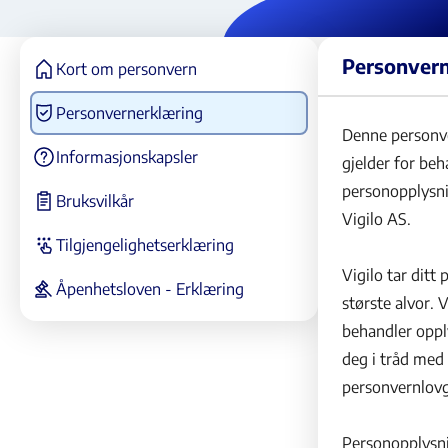
Personvern
Kort om personvern
Personvernerklæring
Denne personv
Informasjonskapsler
gjelder for be
personopplysni
Bruksvilkår
Vigilo AS.
Tilgjengelighetserklæring
Vigilo tar ditt
Åpenhetsloven - Erklæring
største alvor. V
behandler oppl
deg i tråd med
personvernlovg
Personopplysni